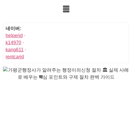
네이버:
helperjd
·
k14970
·
kang611
·
rentcarjd