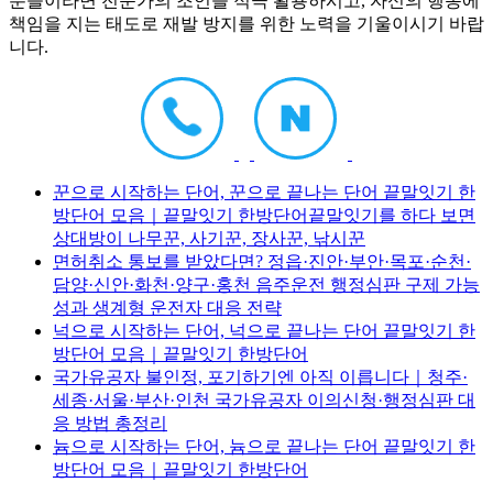
분들이라면 전문가의 조언을 적극 활용하시고, 자신의 행동에
책임을 지는 태도로 재발 방지를 위한 노력을 기울이시기 바랍
니다.
꾼으로 시작하는 단어, 꾼으로 끝나는 단어 끝말잇기 한
방단어 모음｜끝말잇기 한방단어끝말잇기를 하다 보면
상대방이 나무꾼, 사기꾼, 장사꾼, 낚시꾼
면허취소 통보를 받았다면? 정읍·진안·부안·목포·순천·
담양·신안·화천·양구·홍천 음주운전 행정심판 구제 가능
성과 생계형 운전자 대응 전략
넉으로 시작하는 단어, 넉으로 끝나는 단어 끝말잇기 한
방단어 모음｜끝말잇기 한방단어
국가유공자 불인정, 포기하기엔 아직 이릅니다｜청주·
세종·서울·부산·인천 국가유공자 이의신청·행정심판 대
응 방법 총정리
늄으로 시작하는 단어, 늄으로 끝나는 단어 끝말잇기 한
방단어 모음｜끝말잇기 한방단어