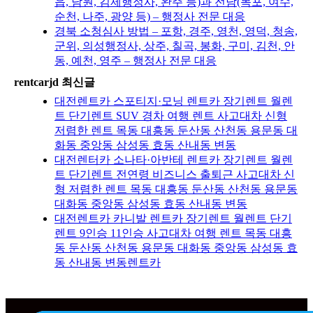
읍, 남원, 김제행정사, 완주 등)과 전남(목포, 여수,
순천, 나주, 광양 등) – 행정사 전문 대응
경북 소청심사 방법 – 포항, 경주, 영천, 영덕, 청송,
군위, 의성행정사, 상주, 칠곡, 봉화, 구미, 김천, 안
동, 예천, 영주 – 행정사 전문 대응
rentcarjd 최신글
대전렌트카 스포티지·모닝 렌트카 장기렌트 월렌
트 단기렌트 SUV 경차 여행 렌트 사고대차 신형
저렴한 렌트 목동 대흥동 둔산동 산천동 용문동 대
화동 중앙동 삼성동 효동 산내동 변동
대전렌터카 소나타·아반테 렌트카 장기렌트 월렌
트 단기렌트 전연령 비즈니스 출퇴근 사고대차 신
형 저렴한 렌트 목동 대흥동 둔산동 산천동 용문동
대화동 중앙동 삼성동 효동 산내동 변동
대전렌트카 카니발 렌트카 장기렌트 월렌트 단기
렌트 9인승 11인승 사고대차 여행 렌트 목동 대흥
동 둔산동 산천동 용문동 대화동 중앙동 삼성동 효
동 산내동 변동렌트카