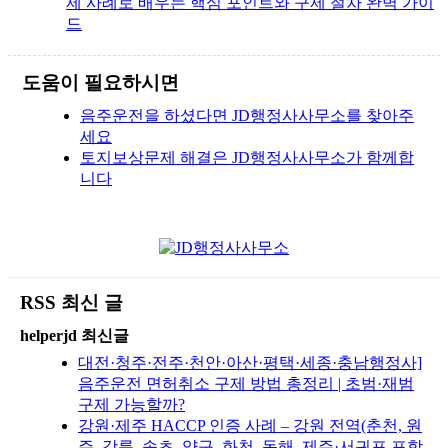
제 사례로 배우는 핵심 포인트와 구제 절차 완벽 가이
드
도움이 필요하시면
음주운전을 하셨다면 JD행정사사무소를 찾아주
세요
토지보상문제 해결은 JD행정사사무소가 함께합
니다
RSS 최신 글
helperjd 최신글
대전·청주·전주·천안·아산·평택·세종·충남행정사]
음주운전 면허취소 구제 방법 총정리 | 초범·재범
구제 가능할까?
강원·제주 HACCP 인증 사례 – 강원 전역(춘천, 원
주, 강릉, 속초, 양구, 화천, 동해, 제주·서귀포 포함