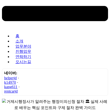
홈
소개
업무분야
진행업무
연락하기
오시는길
네이버:
helperjd
·
k14970
·
kang611
·
rentcarjd