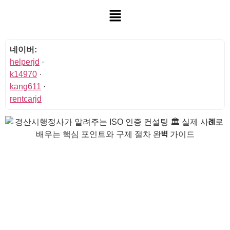
네이버:
helperjd
·
k14970
·
kang611
·
rentcarjd