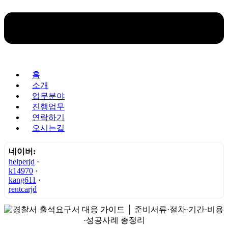
홈
소개
업무분야
진행업무
연락하기
오시는길
네이버:
helperjd
·
k14970
·
kang611
·
rentcarjd