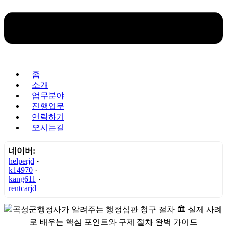
홈
소개
업무분야
진행업무
연락하기
오시는길
네이버:
helperjd
·
k14970
·
kang611
·
rentcarjd