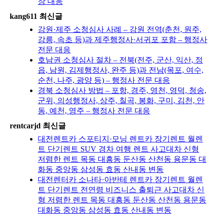
장 대응
kang611 최신글
강원·제주 소청심사 사례 – 강원 전역(춘천, 원주,
강릉, 속초 등)과 제주행정사·서귀포 포함 – 행정사
전문 대응
호남권 소청심사 절차 – 전북(전주, 군산, 익산, 정
읍, 남원, 김제행정사, 완주 등)과 전남(목포, 여수,
순천, 나주, 광양 등) – 행정사 전문 대응
경북 소청심사 방법 – 포항, 경주, 영천, 영덕, 청송,
군위, 의성행정사, 상주, 칠곡, 봉화, 구미, 김천, 안
동, 예천, 영주 – 행정사 전문 대응
rentcarjd 최신글
대전렌트카 스포티지·모닝 렌트카 장기렌트 월렌
트 단기렌트 SUV 경차 여행 렌트 사고대차 신형
저렴한 렌트 목동 대흥동 둔산동 산천동 용문동 대
화동 중앙동 삼성동 효동 산내동 변동
대전렌터카 소나타·아반테 렌트카 장기렌트 월렌
트 단기렌트 전연령 비즈니스 출퇴근 사고대차 신
형 저렴한 렌트 목동 대흥동 둔산동 산천동 용문동
대화동 중앙동 삼성동 효동 산내동 변동