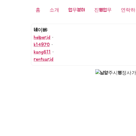
홈
소개
업무분야
진행업무
연락하
네이버:
helperjd
·
k14970
·
kang611
·
rentcarjd