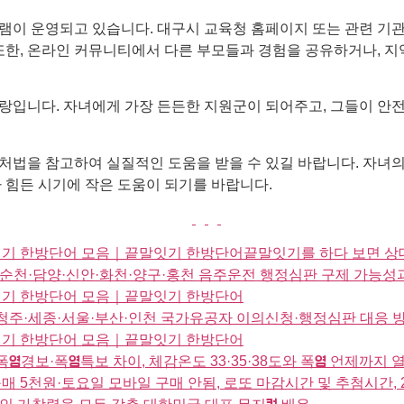
램이 운영되고 있습니다. 대구시 교육청 홈페이지 또는 관련 기관
또한, 온라인 커뮤니티에서 다른 부모들과 경험을 공유하거나, 지
랑입니다. 자녀에게 가장 든든한 지원군이 되어주고, 그들이 안전
처법을 참고하여 실질적인 도움을 받을 수 있길 바랍니다. 자녀의
 힘든 시기에 작은 도움이 되기를 바랍니다.
잇기 한방단어 모음｜끝말잇기 한방단어끝말잇기를 하다 보면 상대
·순천·담양·신안·화천·양구·홍천 음주운전 행정심판 구제 가능성
말잇기 한방단어 모음｜끝말잇기 한방단어
주·세종·서울·부산·인천 국가유공자 이의신청·행정심판 대응 
말잇기 한방단어 모음｜끝말잇기 한방단어
폭염경보·폭염특보 차이, 체감온도 33·35·38도와 폭염 언제까
 5천원·토요일 모바일 구매 안됨, 로또 마감시간 및 추첨시간, 