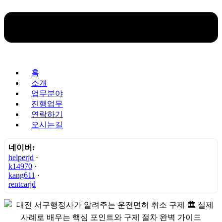
홈
소개
업무분야
진행업무
연락하기
오시는길
네이버:
helperjd
·
k14970
·
kang611
·
rentcarjd