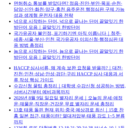
면허취소 통보를 받았다면? 정읍·진안·부안·목포·순천·
담양·신안·화천·양구·홍천 음주운전 행정심판 구제 가능
성과 생계형 운전자 대응 전략
넉으로 시작하는 단어, 넉으로 끝나는 단어 끝말잇기 한
방단어 모음｜끝말잇기 한방단어
국가유공자 불인정, 포기하기엔 아직 이릅니다｜청주·
세종·서울·부산·인천 국가유공자 이의신청·행정심판 대
응 방법 총정리
늄으로 시작하는 단어, 늄으로 끝나는 단어 끝말잇기 한
방단어 모음｜끝말잇기 한방단어
HACCP 심사서류, 왜 계속 보완 요청을 받을까?｜대전·
진천·인천·성남·안성·검단·구리 HACCP 심사 대응과 서
류 작성 핵심 가이드
수강신청 꿀팁 총정리｜대학생 수강신청 성공하는 방법,
서버시간부터 예비과목까지
2026년 8월 9일 일요일 별자리 운세｜오늘의 운세·애정
운·재물운·직장운·건강운 무료 별자리 운세 총정리
13호 태풍 돌핀 현재 위치·중국 예상경로 최신｜15호 찬
홈 일본 접근, 태풍이란? 열대저압부·태풍 강도 1~5 분류
까지
1236회 로또 당첨번호 12·18·21·29·34·38 보너스 10｜1등