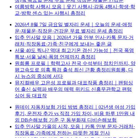
생) & 목요일 운세 무료 운세 직장운 재물운 건강운
여름방학 사행시 모음｜웃긴 사행시·감동 4행시·학생·학
교·방학 센스 있는 사행시 총정리
2026년 8월 7일 금요일 별자리 운세｜오늘의 운세·애정
운·재물운·직장운·건강운 무료 별자리 운세 총정리
입추 인사말 모음｜2026년 가을 안부 인사·카톡 문자·거
래처·직장동료·가족·친구에게 보내는 좋은 글
서울 40도 찍나? 역대 최고기온 경신 가능성｜전국 폭염
특보·서울 날씨·폭염 언제까지 총정리
원희룡 프로필｜학력고사 전국 수석부터 정치인까지, 양
평고속도로 의혹 특검 출석 최신 근황 총정리원희룡, 다
시 뉴스의 중심에 서다
뮤지컬배우 고은성 프로필과 대표작품 총정리｜팬텀싱
어 출신 실력파 배우의 매력 위키드 신흥무관학교 팬텀
싱어 등 대표작
원데이 자동차보험 가입 방법 총정리｜02년생 여성 가입
후기, 운전자 추가 vs 직접 가입 차이, 비용 하루 1만원 내
외 DB손해보험 기준 구 동부화재 디비손해보험
입추 인사말 가을의 시작, 모음｜카톡 안부 문자·거래처·
직장동료·가족에게 전하는 따뜻한 계절 인사