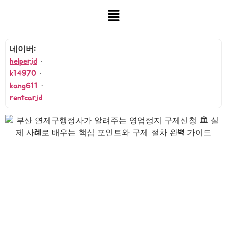
네이버:
helperjd
·
k14970
·
kang611
·
rentcarjd