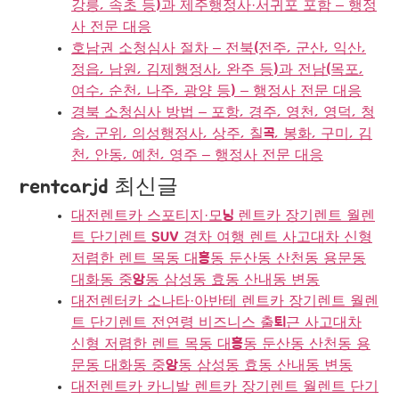
강릉, 속초 등)과 제주행정사·서귀포 포함 – 행정
사 전문 대응
호남권 소청심사 절차 – 전북(전주, 군산, 익산,
정읍, 남원, 김제행정사, 완주 등)과 전남(목포,
여수, 순천, 나주, 광양 등) – 행정사 전문 대응
경북 소청심사 방법 – 포항, 경주, 영천, 영덕, 청
송, 군위, 의성행정사, 상주, 칠곡, 봉화, 구미, 김
천, 안동, 예천, 영주 – 행정사 전문 대응
rentcarjd 최신글
대전렌트카 스포티지·모닝 렌트카 장기렌트 월렌
트 단기렌트 SUV 경차 여행 렌트 사고대차 신형
저렴한 렌트 목동 대흥동 둔산동 산천동 용문동
대화동 중앙동 삼성동 효동 산내동 변동
대전렌터카 소나타·아반테 렌트카 장기렌트 월렌
트 단기렌트 전연령 비즈니스 출퇴근 사고대차
신형 저렴한 렌트 목동 대흥동 둔산동 산천동 용
문동 대화동 중앙동 삼성동 효동 산내동 변동
대전렌트카 카니발 렌트카 장기렌트 월렌트 단기