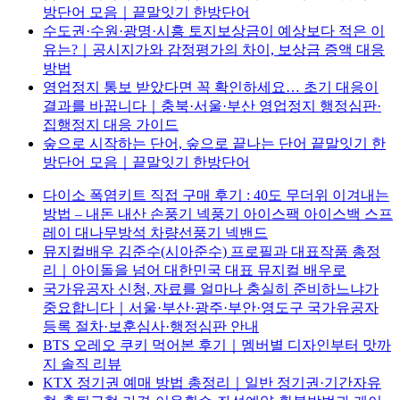
방단어 모음｜끝말잇기 한방단어
수도권·수원·광명·시흥 토지보상금이 예상보다 적은 이
유는?｜공시지가와 감정평가의 차이, 보상금 증액 대응
방법
영업정지 통보 받았다면 꼭 확인하세요… 초기 대응이
결과를 바꿉니다｜충북·서울·부산 영업정지 행정심판·
집행정지 대응 가이드
숲으로 시작하는 단어, 숲으로 끝나는 단어 끝말잇기 한
방단어 모음｜끝말잇기 한방단어
다이소 폭염키트 직접 구매 후기 : 40도 무더위 이겨내는
방법 – 내돈 내산 손풍기 넥풍기 아이스팩 아이스백 스프
레이 대나무방석 차량선풍기 넥밴드
뮤지컬배우 김준수(시아준수) 프로필과 대표작품 총정
리｜아이돌을 넘어 대한민국 대표 뮤지컬 배우로
국가유공자 신청, 자료를 얼마나 충실히 준비하느냐가
중요합니다｜서울·부산·광주·부안·영도구 국가유공자
등록 절차·보훈심사·행정심판 안내
BTS 오레오 쿠키 먹어본 후기｜멤버별 디자인부터 맛까
지 솔직 리뷰
KTX 정기권 예매 방법 총정리｜일반 정기권·기간자유