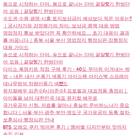
붐으로 시작하는 단어, 붐으로 끝나는 단어 끝말잇기 한방단
어 모음｜끝말잇기 한방단어
수도권·수원·광명·시흥 토지보상금이 예상보다 적은 이유는?
｜공시지가와 감정평가의 차이, 보상금 증액 대응 방법
영업정지 통보 받았다면 꼭 확인하세요… 초기 대응이 결과
를 바꿉니다｜충북·서울·부산 영업정지 행정심판·집행정지
대응 가이드
숲으로 시작하는 단어, 숲으로 끝나는 단어 끝말잇기 한방단
어 모음｜끝말잇기 한방단어
다이소 폭염키트 직접 구매 후기 : 40도 무더위 이겨내는 방
법 – 내돈 내산 손풍기 넥풍기 아이스팩 아이스백 스프레이
대나무방석 차량선풍기 넥밴드
뮤지컬배우 김준수(시아준수) 프로필과 대표작품 총정리｜
아이돌을 넘어 대한민국 대표 뮤지컬 배우로
국가유공자 신청, 자료를 얼마나 충실히 준비하느냐가 중요
합니다｜서울·부산·광주·부안·영도구 국가유공자 등록 절차·
보훈심사·행정심판 안내
BTS 오레오 쿠키 먹어본 후기｜멤버별 디자인부터 맛까지
솔직 리뷰