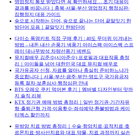
영업정지 통보 받았다면 꼭 확인하세요… 초기 대응이
결과를 바꿉니다｜충북·서울·부산 영업정지 행정심판·
집행정지 대응 가이드
숲으로 시작하는 단어, 숲으로 끝나는 단어 끝말잇기 한
방단어 모음｜끝말잇기 한방단어
다이소 폭염키트 직접 구매 후기 : 40도 무더위 이겨내는
방법 – 내돈 내산 손풍기 넥풍기 아이스팩 아이스백 스프
레이 대나무방석 차량선풍기 넥밴드
뮤지컬배우 김준수(시아준수) 프로필과 대표작품 총정
리｜아이돌을 넘어 대한민국 대표 뮤지컬 배우로
국가유공자 신청, 자료를 얼마나 충실히 준비하느냐가
중요합니다｜서울·부산·광주·부안·영도구 국가유공자
등록 절차·보훈심사·행정심판 안내
BTS 오레오 쿠키 먹어본 후기｜멤버별 디자인부터 맛까
지 솔직 리뷰
KTX 정기권 예매 방법 총정리｜일반 정기권·기간자유
형·출퇴근형 가격·이용횟수·좌석예약·환불방법과 케이
티엑스 할인까지
유방암 치료 방법 총정리｜수술·항암치료·표적치료·호
르몬치료·방사선치료와 대표 약물, 치료 과정까지 실손