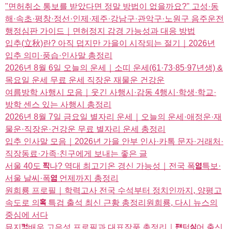
"면허취소 통보를 받았다면 정말 방법이 없을까요?" 고성·동
해·속초·평창·정선·인제·제주·강남구·관악구·노원구 음주운전
행정심판 가이드｜면허정지 감경 가능성과 대응 방법
입추(立秋)란? 아직 덥지만 가을이 시작되는 절기｜2026년
입추 의미·풍습·인사말 총정리
2026년 8월 6일 오늘의 운세｜소띠 운세(61·73·85·97년생) &
목요일 운세 무료 운세 직장운 재물운 건강운
여름방학 사행시 모음｜웃긴 사행시·감동 4행시·학생·학교·
방학 센스 있는 사행시 총정리
2026년 8월 7일 금요일 별자리 운세｜오늘의 운세·애정운·재
물운·직장운·건강운 무료 별자리 운세 총정리
입추 인사말 모음｜2026년 가을 안부 인사·카톡 문자·거래처·
직장동료·가족·친구에게 보내는 좋은 글
서울 40도 찍나? 역대 최고기온 경신 가능성｜전국 폭염특보·
서울 날씨·폭염 언제까지 총정리
원희룡 프로필｜학력고사 전국 수석부터 정치인까지, 양평고
속도로 의혹 특검 출석 최신 근황 총정리원희룡, 다시 뉴스의
중심에 서다
뮤지컬배우 고은성 프로필과 대표작품 총정리｜팬텀싱어 출신