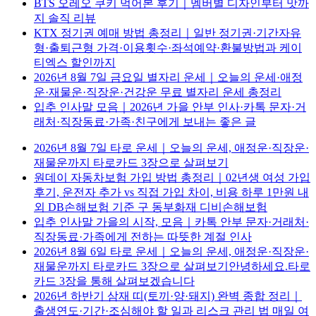
BTS 오레오 쿠키 먹어본 후기｜멤버별 디자인부터 맛까
지 솔직 리뷰
KTX 정기권 예매 방법 총정리｜일반 정기권·기간자유
형·출퇴근형 가격·이용횟수·좌석예약·환불방법과 케이
티엑스 할인까지
2026년 8월 7일 금요일 별자리 운세｜오늘의 운세·애정
운·재물운·직장운·건강운 무료 별자리 운세 총정리
입추 인사말 모음｜2026년 가을 안부 인사·카톡 문자·거
래처·직장동료·가족·친구에게 보내는 좋은 글
2026년 8월 7일 타로 운세｜오늘의 운세, 애정운·직장운·
재물운까지 타로카드 3장으로 살펴보기
원데이 자동차보험 가입 방법 총정리｜02년생 여성 가입
후기, 운전자 추가 vs 직접 가입 차이, 비용 하루 1만원 내
외 DB손해보험 기준 구 동부화재 디비손해보험
입추 인사말 가을의 시작, 모음｜카톡 안부 문자·거래처·
직장동료·가족에게 전하는 따뜻한 계절 인사
2026년 8월 6일 타로 운세｜오늘의 운세, 애정운·직장운·
재물운까지 타로카드 3장으로 살펴보기안녕하세요.타로
카드 3장을 통해 살펴보겠습니다
2026년 하반기 삼재 띠(토끼·양·돼지) 완벽 종합 정리｜
출생연도·기간·조심해야 할 일과 리스크 관리 법 매일 여