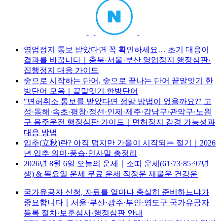
영업정지 통보 받았다면 꼭 확인하세요… 초기 대응이
결과를 바꿉니다｜충북·서울·부산 영업정지 행정심판·
집행정지 대응 가이드
숲으로 시작하는 단어, 숲으로 끝나는 단어 끝말잇기 한
방단어 모음｜끝말잇기 한방단어
"면허취소 통보를 받았다면 정말 방법이 없을까요?" 고
성·동해·속초·평창·정선·인제·제주·강남구·관악구·노원
구 음주운전 행정심판 가이드｜면허정지 감경 가능성과
대응 방법
입추(立秋)란? 아직 덥지만 가을이 시작되는 절기｜2026
년 입추 의미·풍습·인사말 총정리
2026년 8월 6일 오늘의 운세｜소띠 운세(61·73·85·97년
생) & 목요일 운세 무료 운세 직장운 재물운 건강운
국가유공자 신청, 자료를 얼마나 충실히 준비하느냐가
중요합니다｜서울·부산·광주·부안·영도구 국가유공자
등록 절차·보훈심사·행정심판 안내