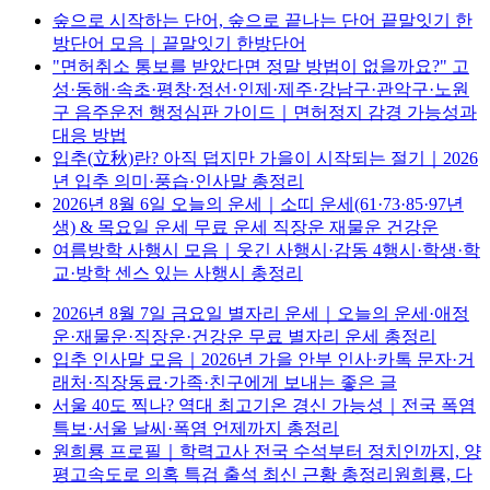
숲으로 시작하는 단어, 숲으로 끝나는 단어 끝말잇기 한
방단어 모음｜끝말잇기 한방단어
"면허취소 통보를 받았다면 정말 방법이 없을까요?" 고
성·동해·속초·평창·정선·인제·제주·강남구·관악구·노원
구 음주운전 행정심판 가이드｜면허정지 감경 가능성과
대응 방법
입추(立秋)란? 아직 덥지만 가을이 시작되는 절기｜2026
년 입추 의미·풍습·인사말 총정리
2026년 8월 6일 오늘의 운세｜소띠 운세(61·73·85·97년
생) & 목요일 운세 무료 운세 직장운 재물운 건강운
여름방학 사행시 모음｜웃긴 사행시·감동 4행시·학생·학
교·방학 센스 있는 사행시 총정리
2026년 8월 7일 금요일 별자리 운세｜오늘의 운세·애정
운·재물운·직장운·건강운 무료 별자리 운세 총정리
입추 인사말 모음｜2026년 가을 안부 인사·카톡 문자·거
래처·직장동료·가족·친구에게 보내는 좋은 글
서울 40도 찍나? 역대 최고기온 경신 가능성｜전국 폭염
특보·서울 날씨·폭염 언제까지 총정리
원희룡 프로필｜학력고사 전국 수석부터 정치인까지, 양
평고속도로 의혹 특검 출석 최신 근황 총정리원희룡, 다