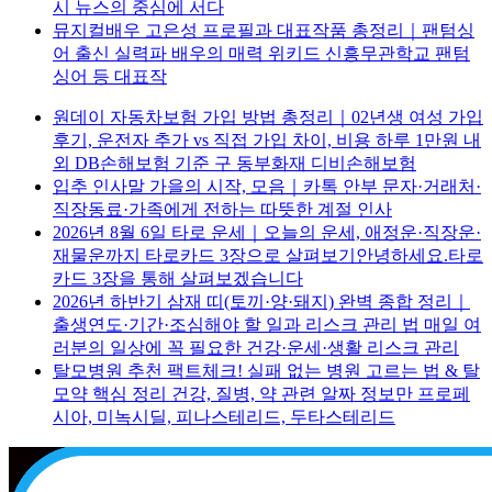
시 뉴스의 중심에 서다
뮤지컬배우 고은성 프로필과 대표작품 총정리｜팬텀싱
어 출신 실력파 배우의 매력 위키드 신흥무관학교 팬텀
싱어 등 대표작
원데이 자동차보험 가입 방법 총정리｜02년생 여성 가입
후기, 운전자 추가 vs 직접 가입 차이, 비용 하루 1만원 내
외 DB손해보험 기준 구 동부화재 디비손해보험
입추 인사말 가을의 시작, 모음｜카톡 안부 문자·거래처·
직장동료·가족에게 전하는 따뜻한 계절 인사
2026년 8월 6일 타로 운세｜오늘의 운세, 애정운·직장운·
재물운까지 타로카드 3장으로 살펴보기안녕하세요.타로
카드 3장을 통해 살펴보겠습니다
2026년 하반기 삼재 띠(토끼·양·돼지) 완벽 종합 정리｜
출생연도·기간·조심해야 할 일과 리스크 관리 법 매일 여
러분의 일상에 꼭 필요한 건강·운세·생활 리스크 관리
탈모병원 추천 팩트체크! 실패 없는 병원 고르는 법 & 탈
모약 핵심 정리 건강, 질병, 약 관련 알짜 정보만 프로페
시아, 미녹시딜, 피나스테리드, 두타스테리드