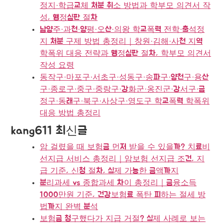
정지·학급교체 처분 취소 방법과 학부모 의견서 작
성, 행정심판 절차
남양주·과천·양평·오산·의왕 학교폭력 전학·출석정
지 처분 구제 방법 총정리｜창원·김해·사천 지역
학폭위 대응 전략과 행정심판 절차, 학부모 의견서
작성 요령
동작구·마포구·서초구·성동구·송파구·양천구·용산
구·종로구·중구·중랑구·강화군·옹진군·강서구·금
정구·동래구·북구·사상구·영도구 학교폭력 학폭위
대응 방법 총정리
kang611 최신글
암 걸렸을 때 보험금 먼저 받을 수 있을까? 치료비
선지급 서비스 총정리｜암보험 선지급 조건, 지
급 기준, 신청 절차, 실제 가능한 금액까지
분리과세 vs 종합과세 차이 총정리｜금융소득
1000만원 기준, 건강보험료 폭탄 피하는 절세 방
법까지 완벽 분석
보험금 청구했다가 지급 거절? 실제 사례로 보는