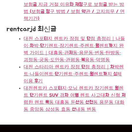
보험금 지급 거절 이유와 재청구로 보험금 받는 방
법 (보험금 청구 방법 / 보험 약관 / 고지의무 / 면
책기간)
rentcarjd 최신글
대전 스포티지 렌트카 장점 및 단점 총정리｜나들
이·차박·단기렌트·장기렌트·주렌트·월렌트까지 완
벽 가이드｜대흥동·관저동·용문동·변동·탄방동·
괴정동·궁동·도안동·관평동·복용동·덕명동
대전 스타리아 렌트카 장점 단점 총정리｜차박렌
트·나들이렌트·단기렌트·주렌트·월렌트까지 실제
이용 후기
대전렌트카 스포티지·모닝 렌트카 장기렌트 월렌
트 단기렌트 SUV 경차 여행 렌트 사고대차 신형 저
렴한 렌트 목동 대흥동 둔산동 산천동 용문동 대화
동 중앙동 삼성동 효동 산내동 변동