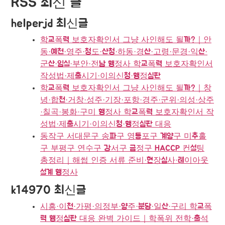
RSS 최신 글
helperjd 최신글
학교폭력 보호자확인서 그냥 사인해도 될까?｜안
동·예천·영주·청도·산청·하동·경산·고령·문경·익산·
군산·임실·부안·전남 행정사 학교폭력 보호자확인서
작성법·제출시기·이의신청·행정심판
학교폭력 보호자확인서 그냥 사인해도 될까?｜창
녕·합천·거창·성주·기장·포항·경주·군위·의성·상주
·칠곡·봉화·구미 행정사 학교폭력 보호자확인서 작
성법·제출시기·이의신청·행정심판 대응
동작구 서대문구 송파구 영등포구 계양구 미추홀
구 부평구 연수구 강서구 금정구 HACCP 컨설팅
총정리｜해썹 인증 서류 준비·현장심사·레이아웃
설계 행정사
k14970 최신글
시흥·이천·가평·의정부·양주·분당·일산·구리 학교폭
력 행정심판 대응 완벽 가이드｜학폭위 전학·출석