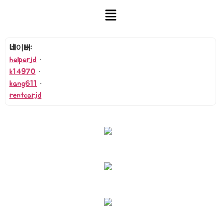
네이버:
helperjd
·
k14970
·
kang611
·
rentcarjd