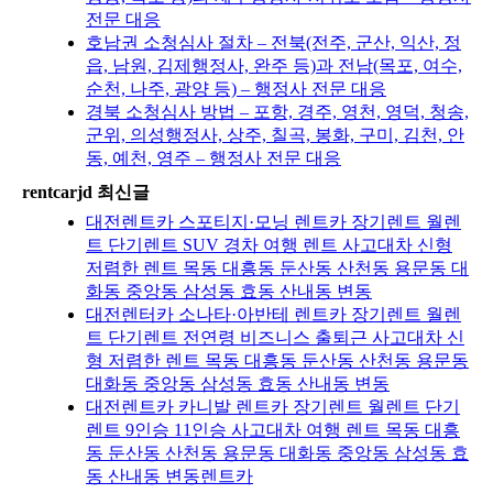
전문 대응
호남권 소청심사 절차 – 전북(전주, 군산, 익산, 정
읍, 남원, 김제행정사, 완주 등)과 전남(목포, 여수,
순천, 나주, 광양 등) – 행정사 전문 대응
경북 소청심사 방법 – 포항, 경주, 영천, 영덕, 청송,
군위, 의성행정사, 상주, 칠곡, 봉화, 구미, 김천, 안
동, 예천, 영주 – 행정사 전문 대응
rentcarjd 최신글
대전렌트카 스포티지·모닝 렌트카 장기렌트 월렌
트 단기렌트 SUV 경차 여행 렌트 사고대차 신형
저렴한 렌트 목동 대흥동 둔산동 산천동 용문동 대
화동 중앙동 삼성동 효동 산내동 변동
대전렌터카 소나타·아반테 렌트카 장기렌트 월렌
트 단기렌트 전연령 비즈니스 출퇴근 사고대차 신
형 저렴한 렌트 목동 대흥동 둔산동 산천동 용문동
대화동 중앙동 삼성동 효동 산내동 변동
대전렌트카 카니발 렌트카 장기렌트 월렌트 단기
렌트 9인승 11인승 사고대차 여행 렌트 목동 대흥
동 둔산동 산천동 용문동 대화동 중앙동 삼성동 효
동 산내동 변동렌트카