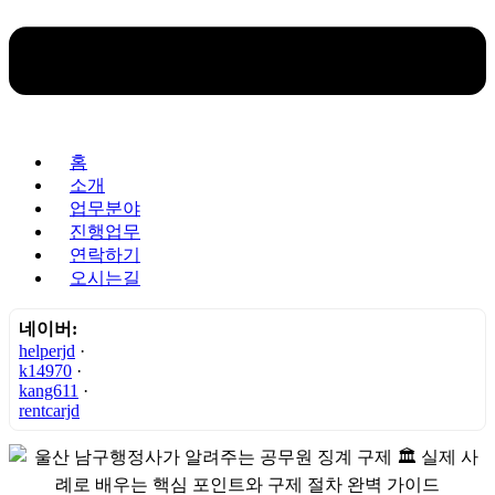
홈
소개
업무분야
진행업무
연락하기
오시는길
네이버:
helperjd
·
k14970
·
kang611
·
rentcarjd