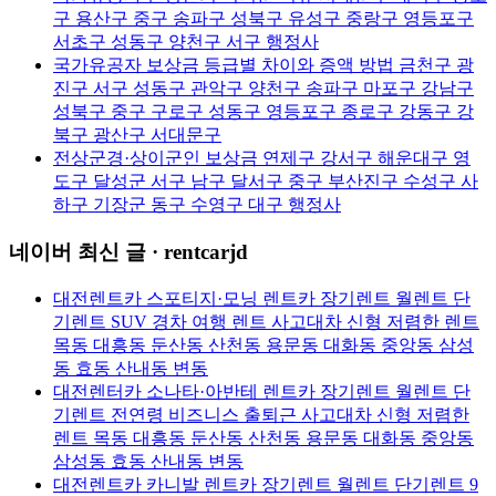
구 용산구 중구 송파구 성북구 유성구 중랑구 영등포구
서초구 성동구 양천구 서구 행정사
국가유공자 보상금 등급별 차이와 증액 방법 금천구 광
진구 서구 성동구 관악구 양천구 송파구 마포구 강남구
성북구 중구 구로구 성동구 영등포구 종로구 강동구 강
북구 광산구 서대문구
전상군경·상이군인 보상금 연제구 강서구 해운대구 영
도구 달성군 서구 남구 달서구 중구 부산진구 수성구 사
하구 기장군 동구 수영구 대구 행정사
네이버 최신 글 · rentcarjd
대전렌트카 스포티지·모닝 렌트카 장기렌트 월렌트 단
기렌트 SUV 경차 여행 렌트 사고대차 신형 저렴한 렌트
목동 대흥동 둔산동 산천동 용문동 대화동 중앙동 삼성
동 효동 산내동 변동
대전렌터카 소나타·아반테 렌트카 장기렌트 월렌트 단
기렌트 전연령 비즈니스 출퇴근 사고대차 신형 저렴한
렌트 목동 대흥동 둔산동 산천동 용문동 대화동 중앙동
삼성동 효동 산내동 변동
대전렌트카 카니발 렌트카 장기렌트 월렌트 단기렌트 9