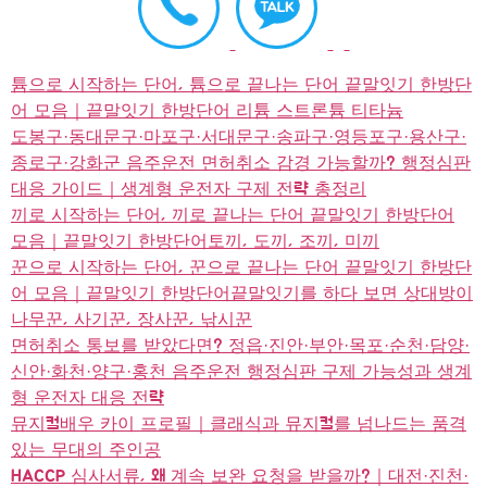
튬으로 시작하는 단어, 튬으로 끝나는 단어 끝말잇기 한방단
어 모음｜끝말잇기 한방단어 리튬 스트론튬 티타늄
도봉구·동대문구·마포구·서대문구·송파구·영등포구·용산구·
종로구·강화군 음주운전 면허취소 감경 가능할까? 행정심판
대응 가이드｜생계형 운전자 구제 전략 총정리
끼로 시작하는 단어, 끼로 끝나는 단어 끝말잇기 한방단어
모음｜끝말잇기 한방단어토끼, 도끼, 조끼, 미끼
꾼으로 시작하는 단어, 꾼으로 끝나는 단어 끝말잇기 한방단
어 모음｜끝말잇기 한방단어끝말잇기를 하다 보면 상대방이
나무꾼, 사기꾼, 장사꾼, 낚시꾼
면허취소 통보를 받았다면? 정읍·진안·부안·목포·순천·담양·
신안·화천·양구·홍천 음주운전 행정심판 구제 가능성과 생계
형 운전자 대응 전략
뮤지컬배우 카이 프로필｜클래식과 뮤지컬를 넘나드는 품격
있는 무대의 주인공
HACCP 심사서류, 왜 계속 보완 요청을 받을까?｜대전·진천·