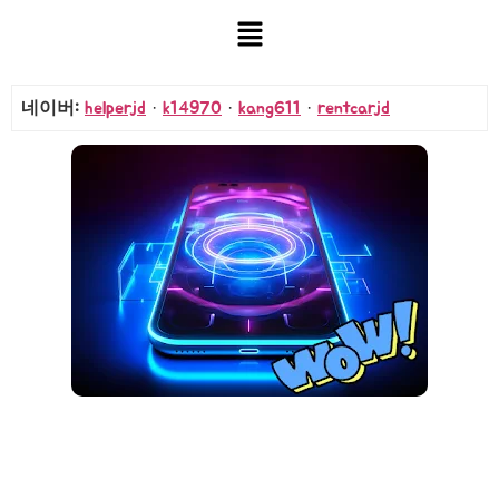
네이버:
helperjd
·
k14970
·
kang611
·
rentcarjd