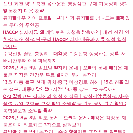
신안·화천·양구·홍천 음주운전 행정심판 구제 가능성과 생계
형 운전자 대응 전략
뮤지컬배우 카이 프로필｜클래식과 뮤지컬를 넘나드는 품격 있
는 무대의 주인공
HACCP 심사서류, 왜 계속 보완 요청을 받을까?｜대전·진천·인
천·성남·안성·검단·구리 HACCP 심사 대응과 서류 작성 핵심
가이드
수강신청 꿀팁 총정리｜대학생 수강신청 성공하는 방법, 서
버시간부터 예비과목까지
2026년 8월 9일 일요일 별자리 운세｜오늘의 운세·애정운·재
물운·직장운·건강운 무료 별자리 운세 총정리
13호 태풍 돌핀 현재 위치·중국 예상경로 최신｜15호 찬홈 일
본 접근, 태풍이란? 열대저압부·태풍 강도 1~5 분류까지
C73 질병코드 갑상선의 악성 신생물｜갑상선암 증상·검사·수
술·치료와 보험금 보장 확인 소액암 등 별도 명시 필수 확인 :
통합원보험 소액암 특약
2026년 8월 8일 타로 운세｜오늘의 운세, 애정운·직장운·재
물운까지 타로카드 3장으로 살펴보기
유방암 치료 방법 총정리｜수술·항암치료·표적치료·호르몬치