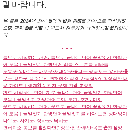
길 바랍니다.
본 글은 2024년 최신 법령과 법원 판례를 기반으로 작성되었
으며, 관련 법률 상담 시 반드시 전문가와 상의하시길 권장합니
다.
튬으로 시작하는 단어, 튬으로 끝나는 단어 끝말잇기 한방단
어 모음｜끝말잇기 한방단어 리튬 스트론튬 티타늄
도봉구·동대문구·마포구·서대문구·송파구·영등포구·용산구·종
로구·강화군 음주운전 면허취소 감경 가능할까? 행정심판 대
응 가이드｜생계형 운전자 구제 전략 총정리
끼로 시작하는 단어, 끼로 끝나는 단어 끝말잇기 한방단어
모음｜끝말잇기 한방단어토끼, 도끼, 조끼, 미끼
꾼으로 시작하는 단어, 꾼으로 끝나는 단어 끝말잇기 한방단
어 모음｜끝말잇기 한방단어끝말잇기를 하다 보면 상대방이
나무꾼, 사기꾼, 장사꾼, 낚시꾼
면허취소 통보를 받았다면? 정읍·진안·부안·목포·순천·담양·