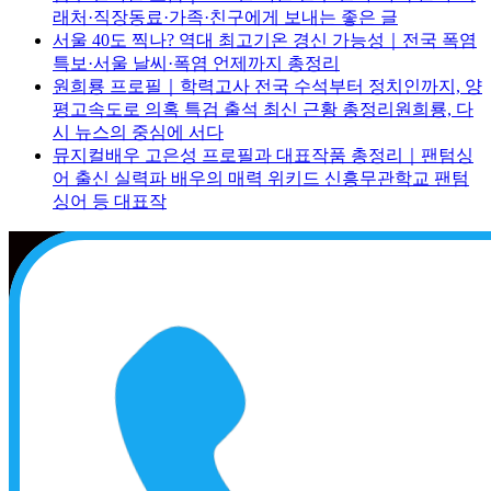
래처·직장동료·가족·친구에게 보내는 좋은 글
서울 40도 찍나? 역대 최고기온 경신 가능성｜전국 폭염
특보·서울 날씨·폭염 언제까지 총정리
원희룡 프로필｜학력고사 전국 수석부터 정치인까지, 양
평고속도로 의혹 특검 출석 최신 근황 총정리원희룡, 다
시 뉴스의 중심에 서다
뮤지컬배우 고은성 프로필과 대표작품 총정리｜팬텀싱
어 출신 실력파 배우의 매력 위키드 신흥무관학교 팬텀
싱어 등 대표작