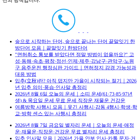
선의 방책입니다.
숲으로 시작하는 단어, 숲으로 끝나는 단어 끝말잇기 한
방단어 모음｜끝말잇기 한방단어
"면허취소 통보를 받았다면 정말 방법이 없을까요?" 고
성·동해·속초·평창·정선·인제·제주·강남구·관악구·노원
구 음주운전 행정심판 가이드｜면허정지 감경 가능성과
대응 방법
입추(立秋)란? 아직 덥지만 가을이 시작되는 절기｜2026
년 입추 의미·풍습·인사말 총정리
2026년 8월 6일 오늘의 운세｜소띠 운세(61·73·85·97년
생) & 목요일 운세 무료 운세 직장운 재물운 건강운
여름방학 사행시 모음｜웃긴 사행시·감동 4행시·학생·학
교·방학 센스 있는 사행시 총정리
2026년 8월 7일 금요일 별자리 운세｜오늘의 운세·애정
운·재물운·직장운·건강운 무료 별자리 운세 총정리
입추 인사말 모음｜2026년 가을 안부 인사·카톡 문자·거