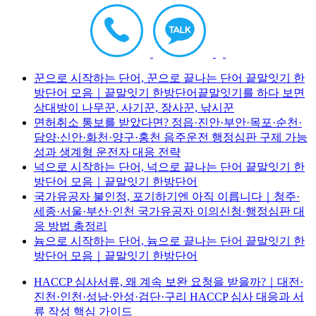
꾼으로 시작하는 단어, 꾼으로 끝나는 단어 끝말잇기 한
방단어 모음｜끝말잇기 한방단어끝말잇기를 하다 보면
상대방이 나무꾼, 사기꾼, 장사꾼, 낚시꾼
면허취소 통보를 받았다면? 정읍·진안·부안·목포·순천·
담양·신안·화천·양구·홍천 음주운전 행정심판 구제 가능
성과 생계형 운전자 대응 전략
넉으로 시작하는 단어, 넉으로 끝나는 단어 끝말잇기 한
방단어 모음｜끝말잇기 한방단어
국가유공자 불인정, 포기하기엔 아직 이릅니다｜청주·
세종·서울·부산·인천 국가유공자 이의신청·행정심판 대
응 방법 총정리
늄으로 시작하는 단어, 늄으로 끝나는 단어 끝말잇기 한
방단어 모음｜끝말잇기 한방단어
HACCP 심사서류, 왜 계속 보완 요청을 받을까?｜대전·
진천·인천·성남·안성·검단·구리 HACCP 심사 대응과 서
류 작성 핵심 가이드