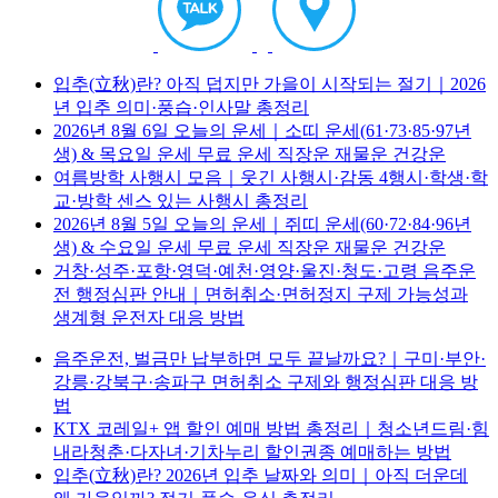
입추(立秋)란? 아직 덥지만 가을이 시작되는 절기｜2026
년 입추 의미·풍습·인사말 총정리
2026년 8월 6일 오늘의 운세｜소띠 운세(61·73·85·97년
생) & 목요일 운세 무료 운세 직장운 재물운 건강운
여름방학 사행시 모음｜웃긴 사행시·감동 4행시·학생·학
교·방학 센스 있는 사행시 총정리
2026년 8월 5일 오늘의 운세｜쥐띠 운세(60·72·84·96년
생) & 수요일 운세 무료 운세 직장운 재물운 건강운
거창·성주·포항·영덕·예천·영양·울진·청도·고령 음주운
전 행정심판 안내｜면허취소·면허정지 구제 가능성과
생계형 운전자 대응 방법
음주운전, 벌금만 납부하면 모두 끝날까요?｜구미·부안·
강릉·강북구·송파구 면허취소 구제와 행정심판 대응 방
법
KTX 코레일+ 앱 할인 예매 방법 총정리｜청소년드림·힘
내라청춘·다자녀·기차누리 할인권종 예매하는 방법
입추(立秋)란? 2026년 입추 날짜와 의미｜아직 더운데