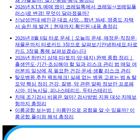
왜 가을일까? 절기·풍습·음식 총정리
2026년 KTX 예매 앱이 코레일톡에서 코레일+(코레일플
러스)로 변경! 무엇이 달라졌을까?
신남성연대 배인규 대표 사망…향년 36세, 영종도 자택
서 숨진 채 발견｜현재까지 확인된 내용 총정리
2026년 8월 6일 타로 운세｜오늘의 운세, 애정운·직장운·
재물운까지 타로카드 3장으로 살펴보기안녕하세요.타로
카드 3장을 통해 살펴보겠습니다
2026년 하반기 삼재 띠(토끼·양·돼지) 완벽 종합 정리｜
출생연도·기간·조심해야 할 일과 리스크 관리 법 매일 여
러분의 일상에 꼭 필요한 건강·운세·생활 리스크 관리
탈모병원 추천 팩트체크! 실패 없는 병원 고르는 법 & 탈
모약 핵심 정리 건강, 질병, 약 관련 알짜 정보만 프로페
시아, 미녹시딜, 피나스테리드, 두타스테리드
치매 조기검사 비용은 얼마? 검사방법·지원 대상·치매보
험까지 총정리
이름궁합 보는법｜이름만으로 궁합을 알 수 있을까? 이
름궁합 풀이와 해석 총정리