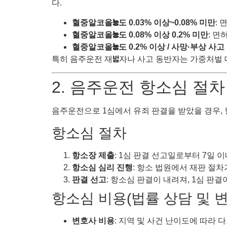
다.
혈중알코올농도 0.03% 이상~0.08% 미만
: 
혈중알코올농도 0.08% 이상 0.2% 미만
: 면
혈중알코올농도 0.2% 이상 / 사망·부상 사고
특히 음주운전 재범자나 사고 동반자는 가중처벌 
2. 음주운전 항소심 절차
음주운전으로 1심에서 유죄 판결을 받았을 경우, 
항소심 절차
항소장 제출
: 1심 판결 선고일로부터 7일
항소심 심리 진행
: 항소 법원에서 재판 절차
판결 선고
: 항소심 판결이 내려져, 1심 판
항소심 비용(법률 상담 및 
변호사 비용
: 지역 및 사건 난이도에 따라 다르