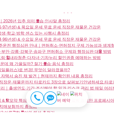
｜2026년 입추 의미·풍습·인사말 총정리
·85·97년생) & 목요일 운세 무료 운세 직장운 재물운 건강운
학생·학교·방학 센스 있는 사행시 총정리
·84·96년생) & 수요일 운세 무료 운세 직장운 재물운 건강운
 음주운전 행정심판 안내｜면허취소·면허정지 구제 가능성과 생계형
·부안·강릉·강북구·송파구 면허취소 구제와 행정심판 대응 방법
년드림·힘내라청춘·다자녀·기차누리 할인권종 예매하는 방법
더운데 왜 가을일까? 절기·풍습·음식 총정리
코레일플러스)로 변경! 무엇이 달라졌을까?
도 자택서 숨진 채 발견｜현재까지 확인된 내용 총정리
애정운·직장운·재물운까지 타로카드 3장으로 살펴보기안녕하세요.타
합 정리｜출생연도·기간·조심해야 할 일과 리스크 관리 법 매일 여
 & 탈모약 핵심 정리 건강, 질병, 약 관련 알짜 정보만 프로페
·치매보험까지 총정리
? 이름궁합 풀이와 해석 총정리