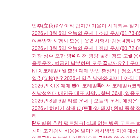
입추(立秋)란? 아직 덥지만 가을이 시작되는 절기
2026년 8월 6일 오늘의 운세｜소띠 운세(61·73
여름방학 사행시 모음｜웃긴 사행시·감동 4행시·
2026년 8월 5일 오늘의 운세｜쥐띠 운세(60·72
거창·성주·포항·영덕·예천·영양·울진·청도·고령
음주운전, 벌금만 납부하면 모두 끝날까요?｜구미
KTX 코레일+ 앱 할인 예매 방법 총정리｜청소
입추(立秋)란? 2026년 입추 날짜와 의미｜아직 
2026년 KTX 예매 앱이 코레일톡에서 코레일+(
신남성연대 배인규 대표 사망…향년 36세, 영종
2026년 8월 6일 타로 운세｜오늘의 운세, 
2026년 하반기 삼재 띠(토끼·양·돼지) 완벽 종
리
탈모병원 추천 팩트체크! 실패 없는 병원 고르는 법
치매 조기검사 비용은 얼마? 검사방법·지원 대상
이름궁합 보는법｜이름만으로 궁합을 알 수 있을까