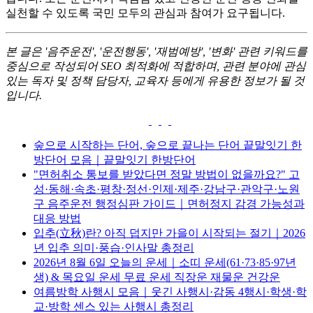
실천할 수 있도록 국민 모두의 관심과 참여가 요구됩니다.
본 글은 '음주운전', '운전행동', '재범예방', '변화' 관련 키워드를
중심으로 작성되어 SEO 최적화에 적합하며, 관련 분야에 관심
있는 독자 및 정책 담당자, 교육자 등에게 유용한 정보가 될 것
입니다.
숲으로 시작하는 단어, 숲으로 끝나는 단어 끝말잇기 한
방단어 모음｜끝말잇기 한방단어
"면허취소 통보를 받았다면 정말 방법이 없을까요?" 고
성·동해·속초·평창·정선·인제·제주·강남구·관악구·노원
구 음주운전 행정심판 가이드｜면허정지 감경 가능성과
대응 방법
입추(立秋)란? 아직 덥지만 가을이 시작되는 절기｜2026
년 입추 의미·풍습·인사말 총정리
2026년 8월 6일 오늘의 운세｜소띠 운세(61·73·85·97년
생) & 목요일 운세 무료 운세 직장운 재물운 건강운
여름방학 사행시 모음｜웃긴 사행시·감동 4행시·학생·학
교·방학 센스 있는 사행시 총정리