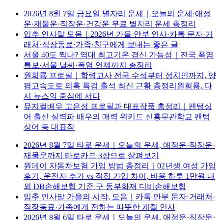
2026년 8월 7일 금요일 별자리 운세｜오늘의 운세·애정
운·재물운·직장운·건강운 무료 별자리 운세 총정리
입추 인사말 모음｜2026년 가을 안부 인사·카톡 문자·거
래처·직장동료·가족·친구에게 보내는 좋은 글
서울 40도 찍나? 역대 최고기온 경신 가능성｜전국 폭염
특보·서울 날씨·폭염 언제까지 총정리
원희룡 프로필｜학력고사 전국 수석부터 정치인까지, 양
평고속도로 의혹 특검 출석 최신 근황 총정리원희룡, 다
시 뉴스의 중심에 서다
뮤지컬배우 고은성 프로필과 대표작품 총정리｜팬텀싱
어 출신 실력파 배우의 매력 위키드 신흥무관학교 팬텀
싱어 등 대표작
2026년 8월 7일 타로 운세｜오늘의 운세, 애정운·직장운·
재물운까지 타로카드 3장으로 살펴보기
원데이 자동차보험 가입 방법 총정리｜02년생 여성 가입
후기, 운전자 추가 vs 직접 가입 차이, 비용 하루 1만원 내
외 DB손해보험 기준 구 동부화재 디비손해보험
입추 인사말 가을의 시작, 모음｜카톡 안부 문자·거래처·
직장동료·가족에게 전하는 따뜻한 계절 인사
2026년 8월 6일 타로 운세｜오늘의 운세, 애정운·직장운·