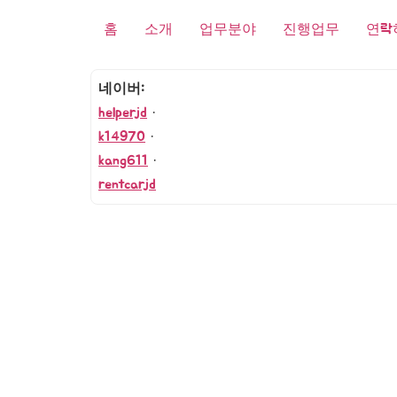
홈
소개
업무분야
진행업무
연락
네이버:
helperjd
·
k14970
·
kang611
·
rentcarjd