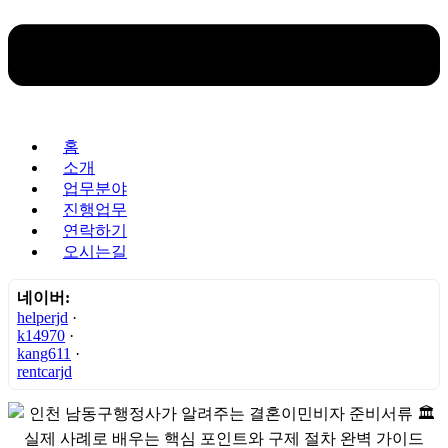
홈
소개
업무분야
진행업무
연락하기
오시는길
네이버:
helperjd
·
k14970
·
kang611
·
rentcarjd