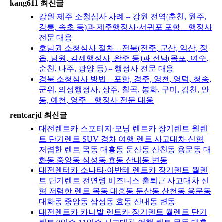
kang611 최신글
강원·제주 소청심사 사례 – 강원 전역(춘천, 원주,
강릉, 속초 등)과 제주행정사·서귀포 포함 – 행정사
전문 대응
호남권 소청심사 절차 – 전북(전주, 군산, 익산, 정
읍, 남원, 김제행정사, 완주 등)과 전남(목포, 여수,
순천, 나주, 광양 등) – 행정사 전문 대응
경북 소청심사 방법 – 포항, 경주, 영천, 영덕, 청송,
군위, 의성행정사, 상주, 칠곡, 봉화, 구미, 김천, 안
동, 예천, 영주 – 행정사 전문 대응
rentcarjd 최신글
대전렌트카 스포티지·모닝 렌트카 장기렌트 월렌
트 단기렌트 SUV 경차 여행 렌트 사고대차 신형
저렴한 렌트 목동 대흥동 둔산동 산천동 용문동 대
화동 중앙동 삼성동 효동 산내동 변동
대전렌터카 소나타·아반테 렌트카 장기렌트 월렌
트 단기렌트 전연령 비즈니스 출퇴근 사고대차 신
형 저렴한 렌트 목동 대흥동 둔산동 산천동 용문동
대화동 중앙동 삼성동 효동 산내동 변동
대전렌트카 카니발 렌트카 장기렌트 월렌트 단기