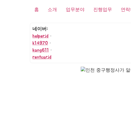
홈
소개
업무분야
진행업무
연락
네이버:
helperjd
·
k14970
·
kang611
·
rentcarjd