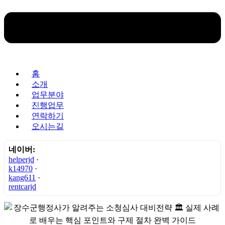
홈
소개
업무분야
진행업무
연락하기
오시는길
네이버:
helperjd
·
k14970
·
kang611
·
rentcarjd