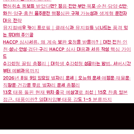
면허취소 통보를 받았다면? 정읍·진안·부안·목포·순천·담양·신안·
화천·양구·홍천 음주운전 행정심판 구제 가능성과 생계형 운전자
대응 전략
뮤지컬배우 카이 프로필｜클래식과 뮤지컬를 넘나드는 품격 있
는 무대의 주인공
HACCP 심사서류, 왜 계속 보완 요청을 받을까?｜대전·진천·인
천·성남·안성·검단·구리 HACCP 심사 대응과 서류 작성 핵심 가이
드
수강신청 꿀팁 총정리｜대학생 수강신청 성공하는 방법, 서버시간
부터 예비과목까지
2026년 8월 9일 일요일 별자리 운세｜오늘의 운세·애정운·재물운·
직장운·건강운 무료 별자리 운세 총정리
13호 태풍 돌핀 현재 위치·중국 예상경로 최신｜15호 찬홈 일본
접근, 태풍이란? 열대저압부·태풍 강도 1~5 분류까지