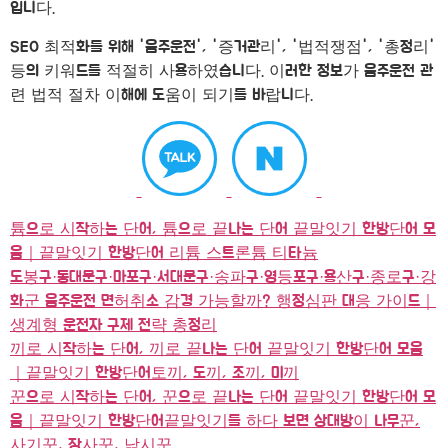
입니다.
SEO 최적화를 위해 '음주운전', '증거관리', '법적쟁점', '총정리'
등의 키워드를 적절히 사용하였습니다. 이러한 정보가 음주운전 관
련 법적 절차 이해에 도움이 되기를 바랍니다.
튬으로 시작하는 단어, 튬으로 끝나는 단어 끝말잇기 한방단어 모
음｜끝말잇기 한방단어 리튬 스트론튬 티타늄
도봉구·동대문구·마포구·서대문구·송파구·영등포구·용산구·종로구·강
화군 음주운전 면허취소 감경 가능할까? 행정심판 대응 가이드｜
생계형 운전자 구제 전략 총정리
끼로 시작하는 단어, 끼로 끝나는 단어 끝말잇기 한방단어 모음
｜끝말잇기 한방단어토끼, 도끼, 조끼, 미끼
꾼으로 시작하는 단어, 꾼으로 끝나는 단어 끝말잇기 한방단어 모
음｜끝말잇기 한방단어끝말잇기를 하다 보면 상대방이 나무꾼,
사기꾼, 장사꾼, 낚시꾼