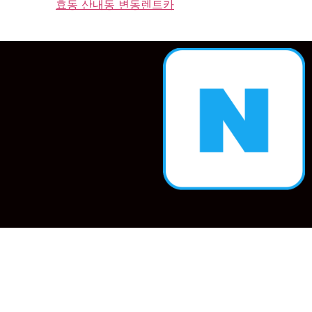
효동 산내동 변동렌트카