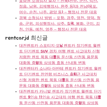
호남권 소청심사 절차 – 전북(전주, 군산, 익산,
정읍, 남원, 김제행정사, 완주 등)과 전남(목포,
여수, 순천, 나주, 광양 등) – 행정사 전문 대응
경북 소청심사 방법 – 포항, 경주, 영천, 영덕, 청
송, 군위, 의성행정사, 상주, 칠곡, 봉화, 구미, 김
천, 안동, 예천, 영주 – 행정사 전문 대응
rentcarjd 최신글
대전렌트카 스포티지·모닝 렌트카 장기렌트 월렌
트 단기렌트 SUV 경차 여행 렌트 사고대차 신형
저렴한 렌트 목동 대흥동 둔산동 산천동 용문동
대화동 중앙동 삼성동 효동 산내동 변동
대전렌터카 소나타·아반테 렌트카 장기렌트 월렌
트 단기렌트 전연령 비즈니스 출퇴근 사고대차
신형 저렴한 렌트 목동 대흥동 둔산동 산천동 용
문동 대화동 중앙동 삼성동 효동 산내동 변동
대전렌트카 카니발 렌트카 장기렌트 월렌트 단기
렌트 9인승 11인승 사고대차 여행 렌트 목동 대흥
동 둔산동 산천동 용문동 대화동 중앙동 삼성동