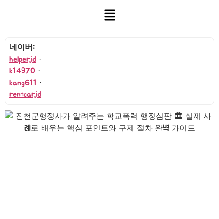
네이버:
helperjd
·
k14970
·
kang611
·
rentcarjd