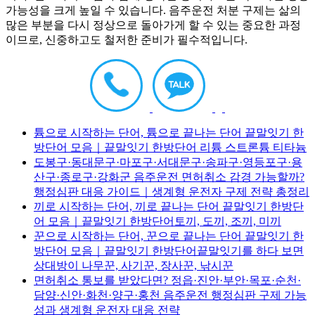
가능성을 크게 높일 수 있습니다. 음주운전 처분 구제는 삶의
많은 부분을 다시 정상으로 돌아가게 할 수 있는 중요한 과정
이므로, 신중하고도 철저한 준비가 필수적입니다.
튬으로 시작하는 단어, 튬으로 끝나는 단어 끝말잇기 한
방단어 모음｜끝말잇기 한방단어 리튬 스트론튬 티타늄
도봉구·동대문구·마포구·서대문구·송파구·영등포구·용
산구·종로구·강화군 음주운전 면허취소 감경 가능할까?
행정심판 대응 가이드｜생계형 운전자 구제 전략 총정리
끼로 시작하는 단어, 끼로 끝나는 단어 끝말잇기 한방단
어 모음｜끝말잇기 한방단어토끼, 도끼, 조끼, 미끼
꾼으로 시작하는 단어, 꾼으로 끝나는 단어 끝말잇기 한
방단어 모음｜끝말잇기 한방단어끝말잇기를 하다 보면
상대방이 나무꾼, 사기꾼, 장사꾼, 낚시꾼
면허취소 통보를 받았다면? 정읍·진안·부안·목포·순천·
담양·신안·화천·양구·홍천 음주운전 행정심판 구제 가능
성과 생계형 운전자 대응 전략