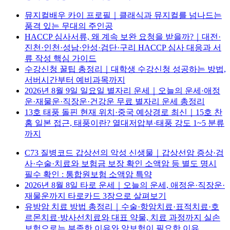
뮤지컬배우 카이 프로필｜클래식과 뮤지컬를 넘나드는
품격 있는 무대의 주인공
HACCP 심사서류, 왜 계속 보완 요청을 받을까?｜대전·
진천·인천·성남·안성·검단·구리 HACCP 심사 대응과 서
류 작성 핵심 가이드
수강신청 꿀팁 총정리｜대학생 수강신청 성공하는 방법,
서버시간부터 예비과목까지
2026년 8월 9일 일요일 별자리 운세｜오늘의 운세·애정
운·재물운·직장운·건강운 무료 별자리 운세 총정리
13호 태풍 돌핀 현재 위치·중국 예상경로 최신｜15호 찬
홈 일본 접근, 태풍이란? 열대저압부·태풍 강도 1~5 분류
까지
C73 질병코드 갑상선의 악성 신생물｜갑상선암 증상·검
사·수술·치료와 보험금 보장 확인 소액암 등 별도 명시
필수 확인 : 통합원보험 소액암 특약
2026년 8월 8일 타로 운세｜오늘의 운세, 애정운·직장운·
재물운까지 타로카드 3장으로 살펴보기
유방암 치료 방법 총정리｜수술·항암치료·표적치료·호
르몬치료·방사선치료와 대표 약물, 치료 과정까지 실손
보험으로는 부족한 이유와 암보험이 필요한 이유