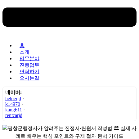
홈
소개
업무분야
진행업무
연락하기
오시는길
네이버:
helperjd
·
k14970
·
kang611
·
rentcarjd