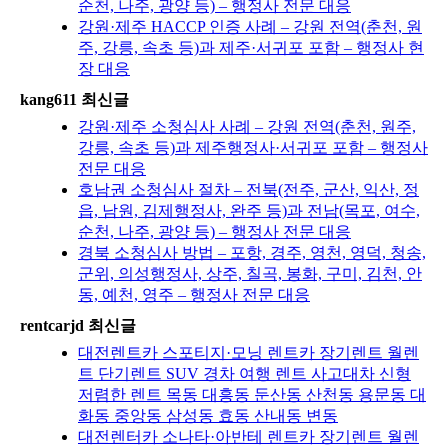
순천, 나주, 광양 등) – 행정사 전문 대응
강원·제주 HACCP 인증 사례 – 강원 전역(춘천, 원
주, 강릉, 속초 등)과 제주·서귀포 포함 – 행정사 현
장 대응
kang611 최신글
강원·제주 소청심사 사례 – 강원 전역(춘천, 원주,
강릉, 속초 등)과 제주행정사·서귀포 포함 – 행정사
전문 대응
호남권 소청심사 절차 – 전북(전주, 군산, 익산, 정
읍, 남원, 김제행정사, 완주 등)과 전남(목포, 여수,
순천, 나주, 광양 등) – 행정사 전문 대응
경북 소청심사 방법 – 포항, 경주, 영천, 영덕, 청송,
군위, 의성행정사, 상주, 칠곡, 봉화, 구미, 김천, 안
동, 예천, 영주 – 행정사 전문 대응
rentcarjd 최신글
대전렌트카 스포티지·모닝 렌트카 장기렌트 월렌
트 단기렌트 SUV 경차 여행 렌트 사고대차 신형
저렴한 렌트 목동 대흥동 둔산동 산천동 용문동 대
화동 중앙동 삼성동 효동 산내동 변동
대전렌터카 소나타·아반테 렌트카 장기렌트 월렌