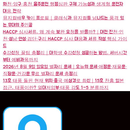
화천·양구·홍천 음주운전 행정심판 구제 가능성과 생계형 운전자
대응 전략
뮤지컬배우 카이 프로필｜클래식과 뮤지컬를 넘나드는 품격 있
는 무대의 주인공
HACCP 심사서류, 왜 계속 보완 요청을 받을까?｜대전·진천·인
천·성남·안성·검단·구리 HACCP 심사 대응과 서류 작성 핵심 가이
드
수강신청 꿀팁 총정리｜대학생 수강신청 성공하는 방법, 서버시간
부터 예비과목까지
2026년 8월 9일 일요일 별자리 운세｜오늘의 운세·애정운·재물운·
직장운·건강운 무료 별자리 운세 총정리
13호 태풍 돌핀 현재 위치·중국 예상경로 최신｜15호 찬홈 일본
접근, 태풍이란? 열대저압부·태풍 강도 1~5 분류까지