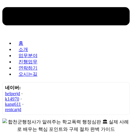
홈
소개
업무분야
진행업무
연락하기
오시는길
네이버:
helperjd
·
k14970
·
kang611
·
rentcarjd