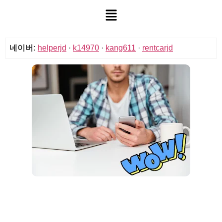
네이버:
helperjd
·
k14970
·
kang611
·
rentcarjd