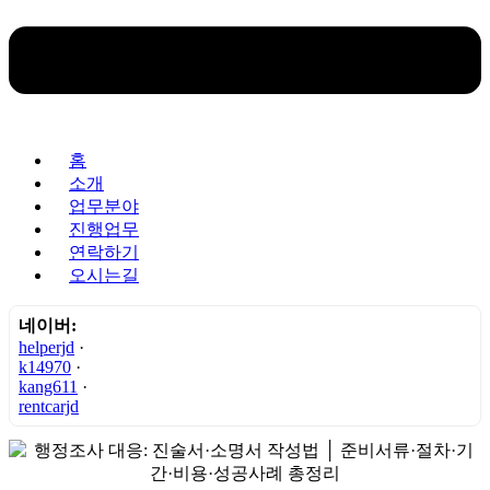
홈
소개
업무분야
진행업무
연락하기
오시는길
네이버:
helperjd
·
k14970
·
kang611
·
rentcarjd