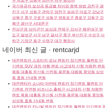
구 서초구 성동구 양천구 서구 행정사
국가유공자 보상금 등급별 차이와 증액 방법 금천구 광
진구 서구 성동구 관악구 양천구 송파구 마포구 강남구
성북구 중구 구로구 성동구 영등포구 종로구 강동구 강
북구 광산구 서대문구
전상군경·상이군인 보상금 연제구 강서구 해운대구 영
도구 달성군 서구 남구 달서구 중구 부산진구 수성구 사
하구 기장군 동구 수영구 대구 행정사
네이버 최신 글 · rentcarjd
대전렌트카 스포티지·모닝 렌트카 장기렌트 월렌트 단
기렌트 SUV 경차 여행 렌트 사고대차 신형 저렴한 렌트
목동 대흥동 둔산동 산천동 용문동 대화동 중앙동 삼성
동 효동 산내동 변동
대전렌터카 소나타·아반테 렌트카 장기렌트 월렌트 단
기렌트 전연령 비즈니스 출퇴근 사고대차 신형 저렴한
렌트 목동 대흥동 둔산동 산천동 용문동 대화동 중앙동
삼성동 효동 산내동 변동
대전렌트카 카니발 렌트카 장기렌트 월렌트 단기렌트 9