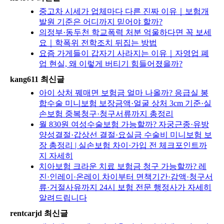
중고차 시세가 업체마다 다른 진짜 이유｜보험개
발원 기준은 어디까지 믿어야 할까?
의정부·동두천 학교폭력 처분 억울하다면 꼭 보세
요｜학폭위 전학조치 뒤집는 방법
요즘 가게들이 갑자기 사라지는 이유｜자영업 폐
업 현실, 왜 이렇게 버티기 힘들어졌을까?
kang611 최신글
아이 상처 꿰매면 보험금 얼마 나올까? 응급실 봉
합수술 미니보험 보장금액·얼굴 상처 3cm 기준·실
손보험 중복청구·청구서류까지 총정리
월 830원 여성수술보험 가능할까? 자궁근종·유방
양성결절·갑상선 결절·요실금 수술비 미니보험 보
장 총정리 | 실손보험 차이·가입 전 체크포인트까
지 자세히
치아보험 크라운 치료 보험금 청구 가능할까? 레
진·인레이·온레이 차이부터 면책기간·감액·청구서
류·거절사유까지 24시 보험 전문 행정사가 자세히
알려드립니다
rentcarjd 최신글