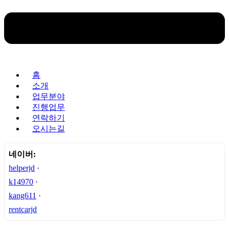
홈
소개
업무분야
진행업무
연락하기
오시는길
네이버:
helperjd
·
k14970
·
kang611
·
rentcarjd