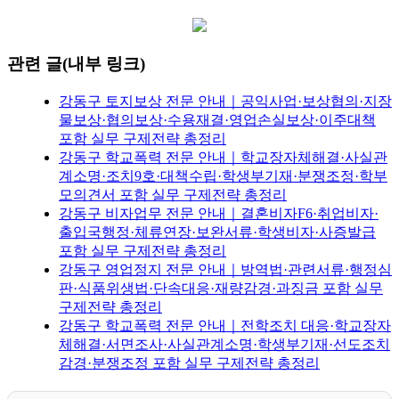
관련 글(내부 링크)
강동구 토지보상 전문 안내｜공익사업·보상협의·지장
물보상·협의보상·수용재결·영업손실보상·이주대책
포함 실무 구제전략 총정리
강동구 학교폭력 전문 안내｜학교장자체해결·사실관
계소명·조치9호·대책수립·학생부기재·분쟁조정·학부
모의견서 포함 실무 구제전략 총정리
강동구 비자업무 전문 안내｜결혼비자F6·취업비자·
출입국행정·체류연장·보완서류·학생비자·사증발급
포함 실무 구제전략 총정리
강동구 영업정지 전문 안내｜방역법·관련서류·행정심
판·식품위생법·단속대응·재량감경·과징금 포함 실무
구제전략 총정리
강동구 학교폭력 전문 안내｜전학조치 대응·학교장자
체해결·서면조사·사실관계소명·학생부기재·선도조치
감경·분쟁조정 포함 실무 구제전략 총정리