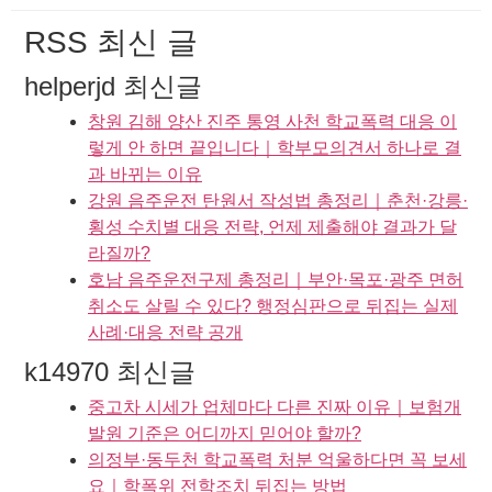
RSS 최신 글
helperjd 최신글
창원 김해 양산 진주 통영 사천 학교폭력 대응 이
렇게 안 하면 끝입니다｜학부모의견서 하나로 결
과 바뀌는 이유
강원 음주운전 탄원서 작성법 총정리｜춘천·강릉·
횡성 수치별 대응 전략, 언제 제출해야 결과가 달
라질까?
호남 음주운전구제 총정리｜부안·목포·광주 면허
취소도 살릴 수 있다? 행정심판으로 뒤집는 실제
사례·대응 전략 공개
k14970 최신글
중고차 시세가 업체마다 다른 진짜 이유｜보험개
발원 기준은 어디까지 믿어야 할까?
의정부·동두천 학교폭력 처분 억울하다면 꼭 보세
요｜학폭위 전학조치 뒤집는 방법