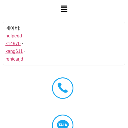
네이버:
helperjd
·
k14970
·
kang611
·
rentcarjd