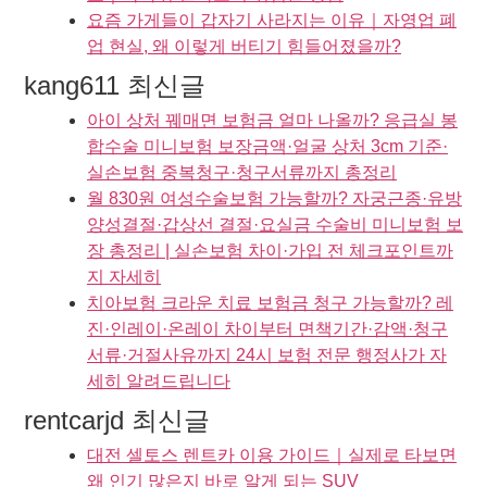
요즘 가게들이 갑자기 사라지는 이유｜자영업 폐
업 현실, 왜 이렇게 버티기 힘들어졌을까?
kang611 최신글
아이 상처 꿰매면 보험금 얼마 나올까? 응급실 봉
합수술 미니보험 보장금액·얼굴 상처 3cm 기준·
실손보험 중복청구·청구서류까지 총정리
월 830원 여성수술보험 가능할까? 자궁근종·유방
양성결절·갑상선 결절·요실금 수술비 미니보험 보
장 총정리 | 실손보험 차이·가입 전 체크포인트까
지 자세히
치아보험 크라운 치료 보험금 청구 가능할까? 레
진·인레이·온레이 차이부터 면책기간·감액·청구
서류·거절사유까지 24시 보험 전문 행정사가 자
세히 알려드립니다
rentcarjd 최신글
대전 셀토스 렌트카 이용 가이드｜실제로 타보면
왜 인기 많은지 바로 알게 되는 SUV