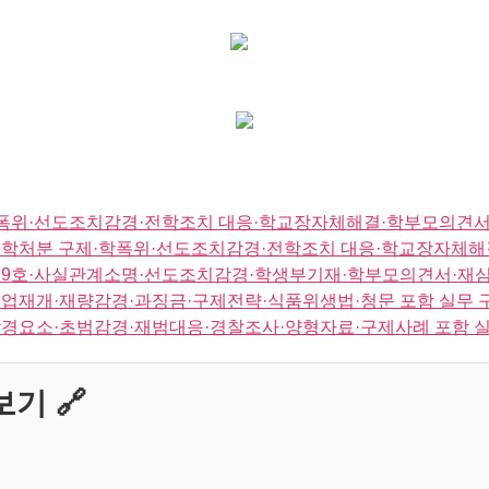
폭위·선도조치감경·전학조치 대응·학교장자체해결·학부모의견서
학처분 구제·학폭위·선도조치감경·전학조치 대응·학교장자체해
치9호·사실관계소명·선도조치감경·학생부기재·학부모의견서·재심
업재개·재량감경·과징금·구제전략·식품위생법·청문 포함 실무 
경요소·초범감경·재범대응·경찰조사·양형자료·구제사례 포함 
기 🔗