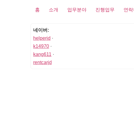
홈
소개
업무분야
진행업무
연락
네이버:
helperjd
·
k14970
·
kang611
·
rentcarjd