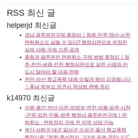
RSS 최신 글
helperjd 최신글
경남 음주운전구제 총정리｜창원·진주·양산·사천
면허취소도 살릴 수 있다? 행정심판으로 뒤집힌
실제 사례·구제 기준 공개
충청권 음주운전 면허취소 구제 방법 총정리｜청
주·천안·세종·진천 행정심판으로 살린 사례와 반
드시 알아야 할 대응 전략
천안·아산 학교폭력 대응 이렇게 해야 감경됩니다
｜충남 학부모 의견서 작성법 완벽 정리
k14970 최신글
수원·용인·안산·이천·의정부·연천·의왕·파주·사천
·군위·김천·안동·영주 행정사 음주운전구제ㅣ면
허취소 · 면허정지 구제 전 지역 상담 가능
부산 사하구·대구 달서구 수성구·울산 학교폭력
행정심판, “전학·출석정지 그대로 두면 끝입니다”