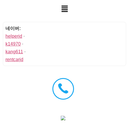
네이버:
helperjd
·
k14970
·
kang611
·
rentcarjd