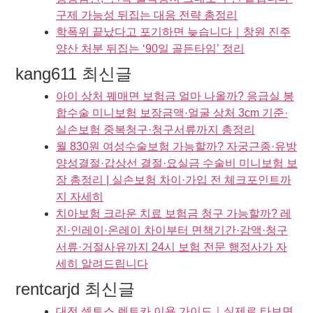
구제 가능성 뒤집는 대응 전략 총정리
학폭위 끝났다고 포기하면 늦습니다｜창원 진주
양산 처분 뒤집는 ‘90일 골든타임’ 정리
kang611 최신글
아이 상처 꿰매면 보험금 얼마 나올까? 응급실 봉
합수술 미니보험 보장금액·얼굴 상처 3cm 기준·
실손보험 중복청구·청구서류까지 총정리
월 830원 여성수술보험 가능할까? 자궁근종·유방
양성결절·갑상선 결절·요실금 수술비 미니보험 보
장 총정리 | 실손보험 차이·가입 전 체크포인트까
지 자세히
치아보험 크라운 치료 보험금 청구 가능할까? 레
진·인레이·온레이 차이부터 면책기간·감액·청구
서류·거절사유까지 24시 보험 전문 행정사가 자
세히 알려드립니다
rentcarjd 최신글
대전 셀토스 렌트카 이용 가이드｜실제로 타보면