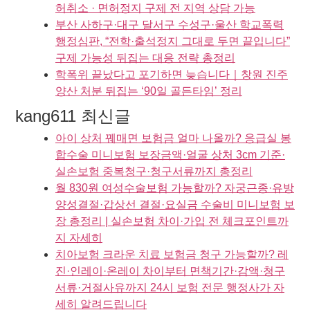
허취소 · 면허정지 구제 전 지역 상담 가능
부산 사하구·대구 달서구 수성구·울산 학교폭력
행정심판, “전학·출석정지 그대로 두면 끝입니다”
구제 가능성 뒤집는 대응 전략 총정리
학폭위 끝났다고 포기하면 늦습니다｜창원 진주
양산 처분 뒤집는 ‘90일 골든타임’ 정리
kang611 최신글
아이 상처 꿰매면 보험금 얼마 나올까? 응급실 봉
합수술 미니보험 보장금액·얼굴 상처 3cm 기준·
실손보험 중복청구·청구서류까지 총정리
월 830원 여성수술보험 가능할까? 자궁근종·유방
양성결절·갑상선 결절·요실금 수술비 미니보험 보
장 총정리 | 실손보험 차이·가입 전 체크포인트까
지 자세히
치아보험 크라운 치료 보험금 청구 가능할까? 레
진·인레이·온레이 차이부터 면책기간·감액·청구
서류·거절사유까지 24시 보험 전문 행정사가 자
세히 알려드립니다