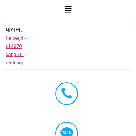
네이버:
helperjd
·
k14970
·
kang611
·
rentcarjd