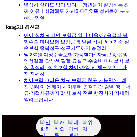
열심히 살아도 답이 없다… 청년들이 절망하는 진
짜 이유ㅣ취업해도 가난하다? 요즘 청년들이 분노
하는 현실
kang611 최신글
아이 상처 꿰매면 보험금 얼마 나올까? 응급실 봉
합수술 미니보험 보장금액·얼굴 상처 3cm 기준·실
손보험 중복청구·청구서류까지 총정리
월 830원 여성수술보험 가능할까? 자궁근종·유방
양성결절·갑상선 결절·요실금 수술비 미니보험 보
장 총정리 | 실손보험 차이·가입 전 체크포인트까
지 자세히
치아보험 크라운 치료 보험금 청구 가능할까? 레
진·인레이·온레이 차이부터 면책기간·감액·청구서
류·거절사유까지 24시 보험 전문 행정사가 자세히
알려드립니다