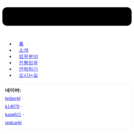
홈
소개
업무분야
진행업무
연락하기
오시는길
네이버:
helperjd
·
k14970
·
kang611
·
rentcarjd