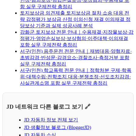
인정·협의보상·영업손실보상·보상협의·수용재결 포
함 실무 구제전략 총정리
토지보상금 의견제출 토지보상금 절차 소송 대응 전
략 감정평가 보상금 산정 이의신청 재결 이의재결 정
당보상 기준과 실제 성공사례 분석
강화군 토지보상 전문 안내｜수용재결·지장물보상·감
정평가·영업손실보상·보상협의·이주대책·이의재결
포함 실무 구제전략 총정리
서구(인천) 음주운전 전문 안내｜재범대응·양형자료·
초범감경·반성문·감경요소·경찰조사·측정거부 포함
실무 구제전략 총정리
서구(인천) 학교폭력 전문 안내｜정학처분 구제·학폭
위·대책수립·전학조치 대응·분쟁조정·선도조치감경·
사실관계소명 포함 실무 구제전략 총정리
JD 네트워크 다른 블로그 보기 🔗
JD 자동차 정보 전체 보기
JD 생활정보 블로그 (BloggerJD)
JD 자동차 소식