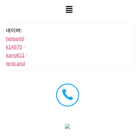
네이버:
helperjd
·
k14970
·
kang611
·
rentcarjd