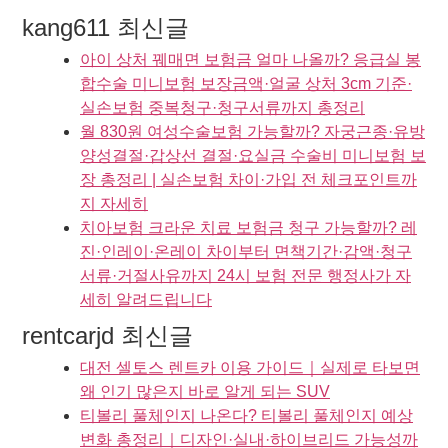
kang611 최신글
아이 상처 꿰매면 보험금 얼마 나올까? 응급실 봉
합수술 미니보험 보장금액·얼굴 상처 3cm 기준·
실손보험 중복청구·청구서류까지 총정리
월 830원 여성수술보험 가능할까? 자궁근종·유방
양성결절·갑상선 결절·요실금 수술비 미니보험 보
장 총정리 | 실손보험 차이·가입 전 체크포인트까
지 자세히
치아보험 크라운 치료 보험금 청구 가능할까? 레
진·인레이·온레이 차이부터 면책기간·감액·청구
서류·거절사유까지 24시 보험 전문 행정사가 자
세히 알려드립니다
rentcarjd 최신글
대전 셀토스 렌트카 이용 가이드｜실제로 타보면
왜 인기 많은지 바로 알게 되는 SUV
티볼리 풀체인지 나온다? 티볼리 풀체인지 예상
변화 총정리｜디자인·실내·하이브리드 가능성까