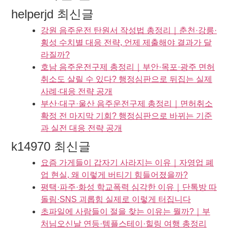
helperjd 최신글
강원 음주운전 탄원서 작성법 총정리｜춘천·강릉·
횡성 수치별 대응 전략, 언제 제출해야 결과가 달
라질까?
호남 음주운전구제 총정리｜부안·목포·광주 면허
취소도 살릴 수 있다? 행정심판으로 뒤집는 실제
사례·대응 전략 공개
부산·대구·울산 음주운전구제 총정리｜면허취소
확정 전 마지막 기회? 행정심판으로 바뀌는 기준
과 실전 대응 전략 공개
k14970 최신글
요즘 가게들이 갑자기 사라지는 이유｜자영업 폐
업 현실, 왜 이렇게 버티기 힘들어졌을까?
평택·파주·화성 학교폭력 심각한 이유｜단톡방 따
돌림·SNS 괴롭힘 실제로 이렇게 터집니다
초파일에 사람들이 절을 찾는 이유는 뭘까?｜부
처님오신날 연등·템플스테이·힐링 여행 총정리