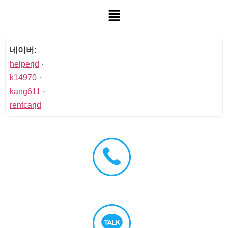
네이버:
helperjd
·
k14970
·
kang611
·
rentcarjd